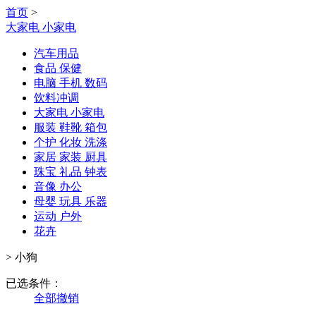
首页
>
大家电 小家电
汽车用品
食品 保健
电脑 手机 数码
饮料冲调
大家电 小家电
服装 鞋靴 箱包
个护 化妆 洗涤
家居 家装 厨具
珠宝 礼品 钟表
音像 办公
母婴 玩具 乐器
运动 户外
花卉
>
小狗
已选条件：
全部撤销