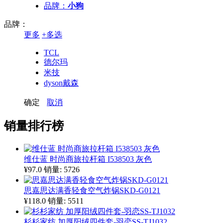
品牌：
小狗
品牌：
更多
+
多选
TCL
德尔玛
米技
dyson戴森
迪士尼
确定
取消
康佳KONKA
康宁百丽
销量排行榜
乐扣
乐美雅
苏泊尔SUPOR
美的Midea
维仕蓝 时尚商旅拉杆箱 I538503 灰色
bose
¥97.0
销量: 5726
虎牌
欧普照明
思嘉思达满香轻食空气炸锅SKD-G0121
荣事达
¥118.0
销量: 5511
西屋
小狗
杉杉家纺 加厚阳绒四件套-羽恋SS-TJ1032