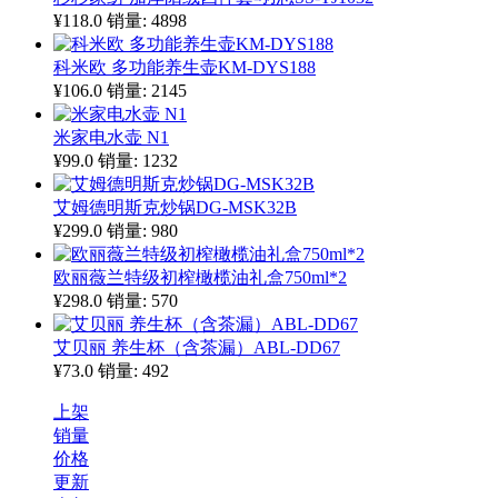
¥118.0
销量: 4898
科米欧 多功能养生壶KM-DYS188
¥106.0
销量: 2145
米家电水壶 N1
¥99.0
销量: 1232
艾姆德明斯克炒锅DG-MSK32B
¥299.0
销量: 980
欧丽薇兰特级初榨橄榄油礼盒750ml*2
¥298.0
销量: 570
艾贝丽 养生杯（含茶漏）ABL-DD67
¥73.0
销量: 492
上架
销量
价格
更新