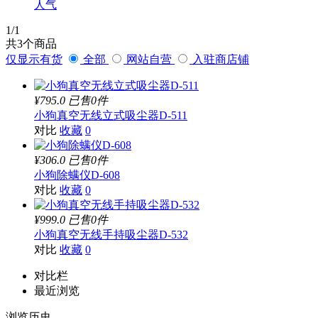
人气
1
/1
共
3
个商品
仅显示有货
全部
网站自营
入驻商店铺
¥795.0
已售0件
小狗真空无线立式吸尘器D-511
对比
收藏
0
¥306.0
已售0件
小狗除螨仪D-608
对比
收藏
0
¥999.0
已售0件
小狗真空无线手持吸尘器D-532
对比
收藏
0
对比栏
最近浏览
浏览历史