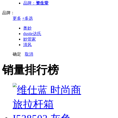
品牌：
资生堂
品牌：
更多
+
多选
奥妙
dustie达氏
妙管家
清风
新天力
确定
取消
云南白药
超能
销量排行榜
大公鸡头
LG
日本熊野咖思美
舒肤佳
资生堂