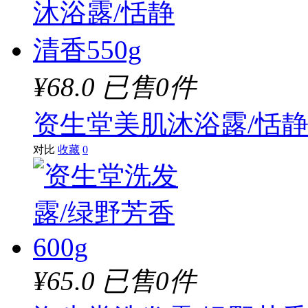
¥68.0
已售0件
资生堂美肌沐浴露/恬静清
对比
收藏
0
¥65.0
已售0件