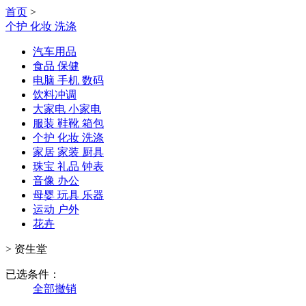
首页
>
个护 化妆 洗涤
汽车用品
食品 保健
电脑 手机 数码
饮料冲调
大家电 小家电
服装 鞋靴 箱包
个护 化妆 洗涤
家居 家装 厨具
珠宝 礼品 钟表
音像 办公
母婴 玩具 乐器
运动 户外
花卉
>
资生堂
已选条件：
全部撤销