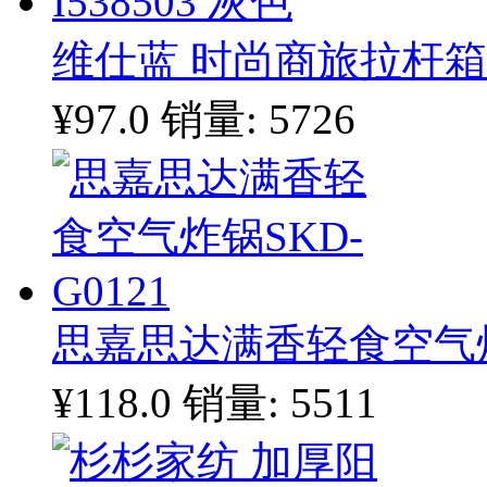
维仕蓝 时尚商旅拉杆箱 I
¥97.0
销量: 5726
思嘉思达满香轻食空气炸锅
¥118.0
销量: 5511