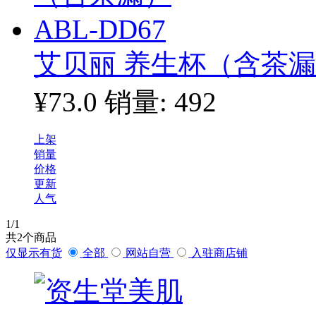
艾贝丽 养生杯（含茶漏）
¥73.0
销量: 492
上架
销量
价格
更新
人气
1
/1
共
2
个商品
仅显示有货
全部
网站自营
入驻商店铺