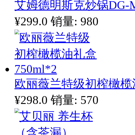
艾姆德明斯克炒锅DG-M
¥299.0
销量: 980
欧丽薇兰特级初榨橄榄油礼
¥298.0
销量: 570