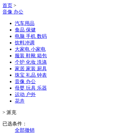
首页
>
音像 办公
汽车用品
食品 保健
电脑 手机 数码
饮料冲调
大家电 小家电
服装 鞋靴 箱包
个护 化妆 洗涤
家居 家装 厨具
珠宝 礼品 钟表
音像 办公
母婴 玩具 乐器
运动 户外
花卉
>
派克
已选条件：
全部撤销