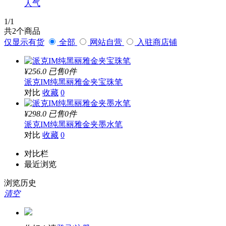
人气
1
/1
共
2
个商品
仅显示有货
全部
网站自营
入驻商店铺
¥256.0
已售0件
派克IM纯黑丽雅金夹宝珠笔
对比
收藏
0
¥298.0
已售0件
派克IM纯黑丽雅金夹墨水笔
对比
收藏
0
对比栏
最近浏览
浏览历史
清空