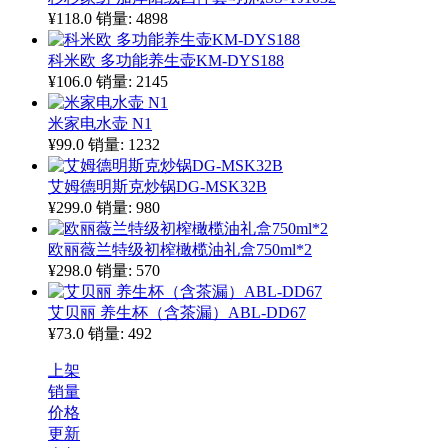
¥118.0
销量: 4898
科米欧 多功能养生壶KM-DYS188
¥106.0
销量: 2145
米家电水壶 N1
¥99.0
销量: 1232
艾姆德明斯克炒锅DG-MSK32B
¥299.0
销量: 980
欧丽薇兰特级初榨橄榄油礼盒750ml*2
¥298.0
销量: 570
艾贝丽 养生杯（含茶漏）ABL-DD67
¥73.0
销量: 492
上架
销量
价格
更新