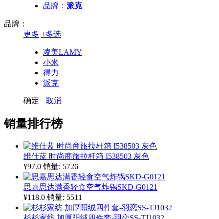
品牌：
派克
品牌：
更多
+
多选
凌美LAMY
小米
得力
派克
确定
取消
销量排行榜
维仕蓝 时尚商旅拉杆箱 I538503 灰色
¥97.0
销量: 5726
思嘉思达满香轻食空气炸锅SKD-G0121
¥118.0
销量: 5511
杉杉家纺 加厚阳绒四件套-羽恋SS-TJ1032