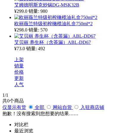
艾姆德明斯克炒锅DG-MSK32B
¥299.0
销量: 980
欧丽薇兰特级初榨橄榄油礼盒750ml*2
¥298.0
销量: 570
艾贝丽 养生杯（含茶漏）ABL-DD67
¥73.0
销量: 492
上架
销量
价格
更新
人气
1
/1
共
0
个商品
仅显示有货
全部
网站自营
入驻商店铺
抱歉！没有搜索到您想要的结果……
对比栏
最近浏览