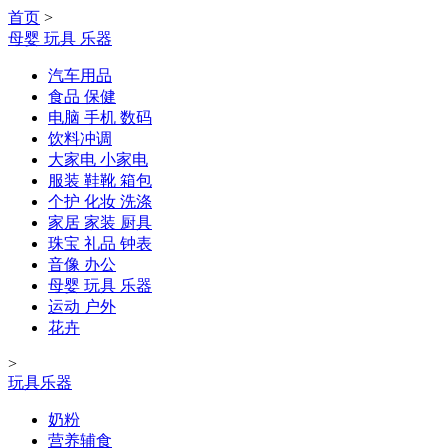
首页
>
母婴 玩具 乐器
汽车用品
食品 保健
电脑 手机 数码
饮料冲调
大家电 小家电
服装 鞋靴 箱包
个护 化妆 洗涤
家居 家装 厨具
珠宝 礼品 钟表
音像 办公
母婴 玩具 乐器
运动 户外
花卉
>
玩具乐器
奶粉
营养辅食