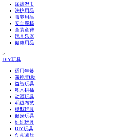
尿裤湿巾
洗护用品
喂养用品
安全座椅
童装童鞋
玩具乐器
健康用品
>
DIY玩具
适用年龄
遥控/电动
益智玩具
积木拼插
动漫玩具
毛绒布艺
模型玩具
健身玩具
娃娃玩具
DIY玩具
创意减压