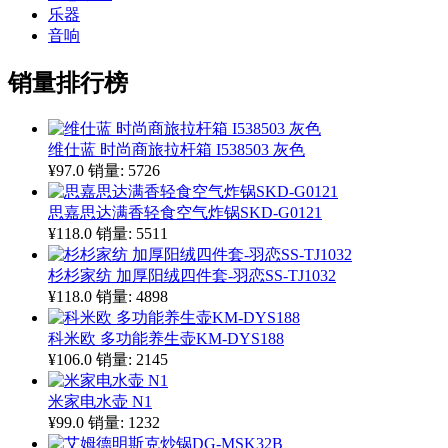
乐器
音响
销量排行榜
维仕蓝 时尚商旅拉杆箱 I538503 灰色
¥97.0
销量: 5726
思嘉思达满香轻食空气炸锅SKD-G0121
¥118.0
销量: 5511
杉杉家纺 加厚阳绒四件套-羽恋SS-TJ1032
¥118.0
销量: 4898
科米欧 多功能养生壶KM-DYS188
¥106.0
销量: 2145
米家电水壶 N1
¥99.0
销量: 1232