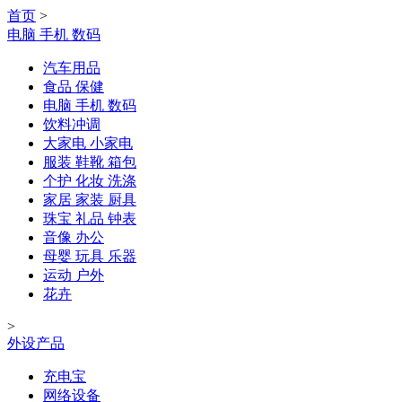
首页
>
电脑 手机 数码
汽车用品
食品 保健
电脑 手机 数码
饮料冲调
大家电 小家电
服装 鞋靴 箱包
个护 化妆 洗涤
家居 家装 厨具
珠宝 礼品 钟表
音像 办公
母婴 玩具 乐器
运动 户外
花卉
>
外设产品
充电宝
网络设备