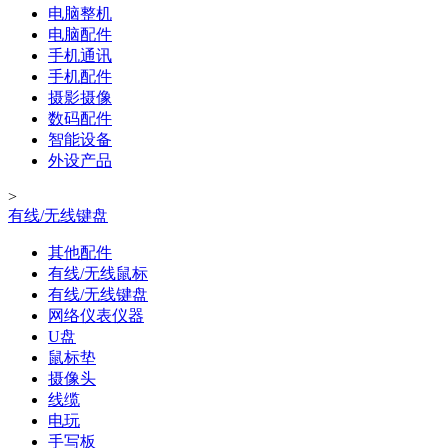
电脑整机
电脑配件
手机通讯
手机配件
摄影摄像
数码配件
智能设备
外设产品
>
有线/无线键盘
其他配件
有线/无线鼠标
有线/无线键盘
网络仪表仪器
U盘
鼠标垫
摄像头
线缆
电玩
手写板