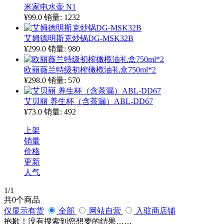
米家电水壶 N1
¥99.0
销量: 1232
艾姆德明斯克炒锅DG-MSK32B
¥299.0
销量: 980
欧丽薇兰特级初榨橄榄油礼盒750ml*2
¥298.0
销量: 570
艾贝丽 养生杯（含茶漏）ABL-DD67
¥73.0
销量: 492
上架
销量
价格
更新
人气
1
/1
共
0
个商品
仅显示有货
全部
网站自营
入驻商店铺
抱歉！没有搜索到您想要的结果……