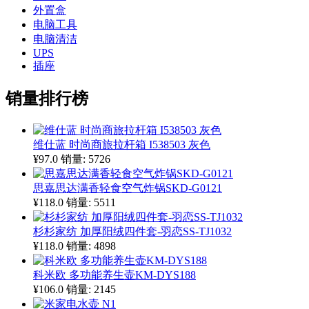
外置盒
电脑工具
电脑清洁
UPS
插座
销量排行榜
维仕蓝 时尚商旅拉杆箱 I538503 灰色
¥97.0
销量: 5726
思嘉思达满香轻食空气炸锅SKD-G0121
¥118.0
销量: 5511
杉杉家纺 加厚阳绒四件套-羽恋SS-TJ1032
¥118.0
销量: 4898
科米欧 多功能养生壶KM-DYS188
¥106.0
销量: 2145