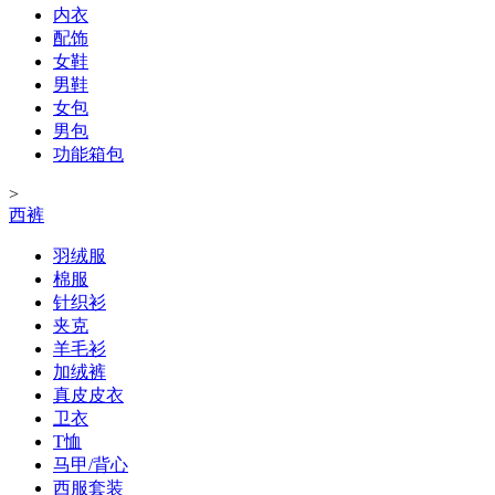
内衣
配饰
女鞋
男鞋
女包
男包
功能箱包
>
西裤
羽绒服
棉服
针织衫
夹克
羊毛衫
加绒裤
真皮皮衣
卫衣
T恤
马甲/背心
西服套装