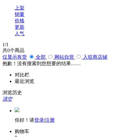
上架
销量
价格
更新
人气
1
/1
共
0
个商品
仅显示有货
全部
网站自营
入驻商店铺
抱歉！没有搜索到您想要的结果……
对比栏
最近浏览
浏览历史
清空
你好！请
登录
|
注册
购物车