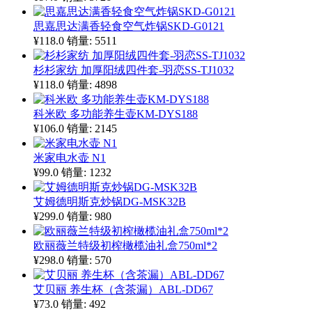
思嘉思达满香轻食空气炸锅SKD-G0121
¥118.0
销量: 5511
杉杉家纺 加厚阳绒四件套-羽恋SS-TJ1032
¥118.0
销量: 4898
科米欧 多功能养生壶KM-DYS188
¥106.0
销量: 2145
米家电水壶 N1
¥99.0
销量: 1232
艾姆德明斯克炒锅DG-MSK32B
¥299.0
销量: 980
欧丽薇兰特级初榨橄榄油礼盒750ml*2
¥298.0
销量: 570
艾贝丽 养生杯（含茶漏）ABL-DD67
¥73.0
销量: 492