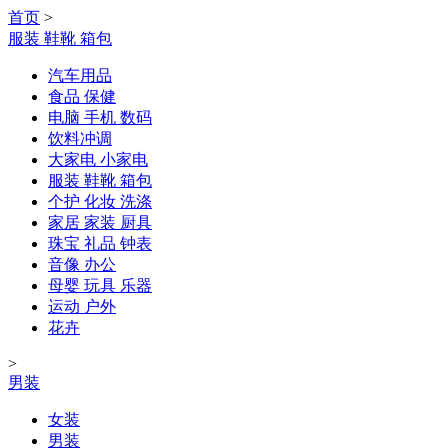
首页
>
服装 鞋靴 箱包
汽车用品
食品 保健
电脑 手机 数码
饮料冲调
大家电 小家电
服装 鞋靴 箱包
个护 化妆 洗涤
家居 家装 厨具
珠宝 礼品 钟表
音像 办公
母婴 玩具 乐器
运动 户外
花卉
>
男装
女装
男装