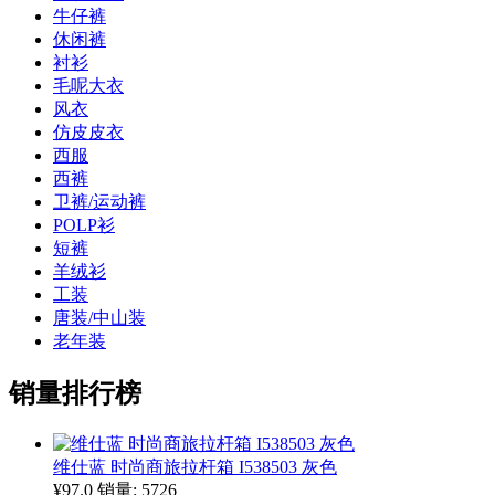
牛仔裤
休闲裤
衬衫
毛呢大衣
风衣
仿皮皮衣
西服
西裤
卫裤/运动裤
POLP衫
短裤
羊绒衫
工装
唐装/中山装
老年装
销量排行榜
维仕蓝 时尚商旅拉杆箱 I538503 灰色
¥97.0
销量: 5726