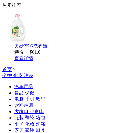
热卖推荐
奥妙3KG洗衣露
特价：
¥61.6
查看详情
首页
>
个护 化妆 洗涤
汽车用品
食品 保健
电脑 手机 数码
饮料冲调
大家电 小家电
服装 鞋靴 箱包
个护 化妆 洗涤
家居 家装 厨具