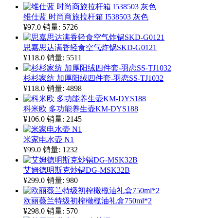
维仕蓝 时尚商旅拉杆箱 I538503 灰色
¥97.0
销量: 5726
思嘉思达满香轻食空气炸锅SKD-G0121
¥118.0
销量: 5511
杉杉家纺 加厚阳绒四件套-羽恋SS-TJ1032
¥118.0
销量: 4898
科米欧 多功能养生壶KM-DYS188
¥106.0
销量: 2145
米家电水壶 N1
¥99.0
销量: 1232
艾姆德明斯克炒锅DG-MSK32B
¥299.0
销量: 980
欧丽薇兰特级初榨橄榄油礼盒750ml*2
¥298.0
销量: 570