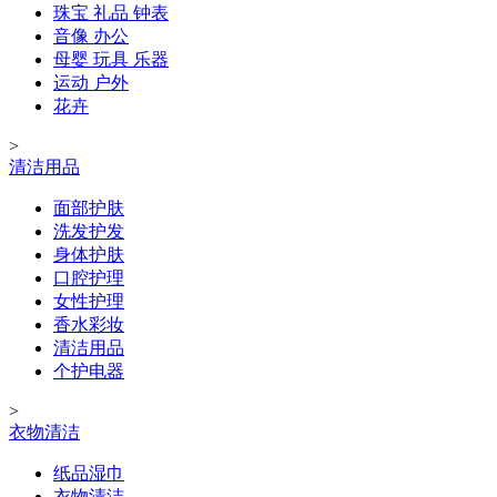
珠宝 礼品 钟表
音像 办公
母婴 玩具 乐器
运动 户外
花卉
>
清洁用品
面部护肤
洗发护发
身体护肤
口腔护理
女性护理
香水彩妆
清洁用品
个护电器
>
衣物清洁
纸品湿巾
衣物清洁