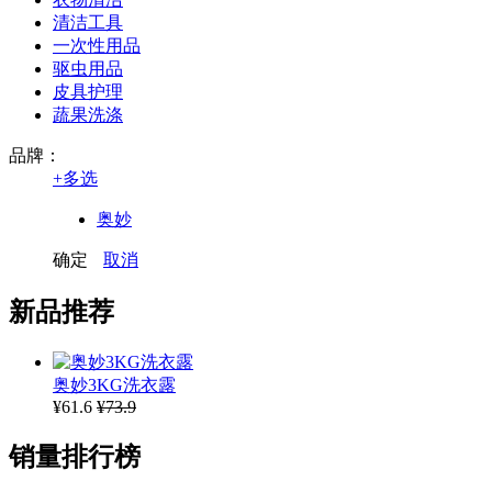
清洁工具
一次性用品
驱虫用品
皮具护理
蔬果洗涤
品牌：
+
多选
奥妙
确定
取消
新品推荐
奥妙3KG洗衣露
¥61.6
¥73.9
销量排行榜