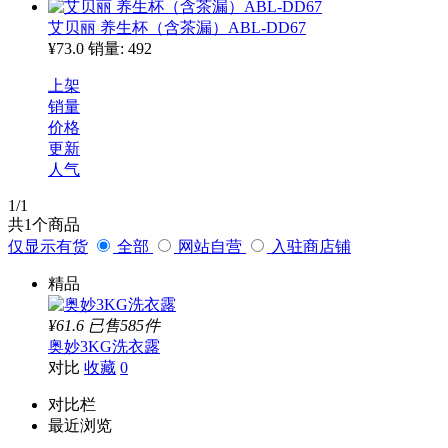
艾贝丽 养生杯（含茶漏）ABL-DD67
¥73.0
销量: 492
上架
销量
价格
更新
人气
1
/1
共
1
个商品
仅显示有货
全部
网站自营
入驻商店铺
精品
¥61.6
已售585件
奥妙3KG洗衣露
对比
收藏
0
对比栏
最近浏览