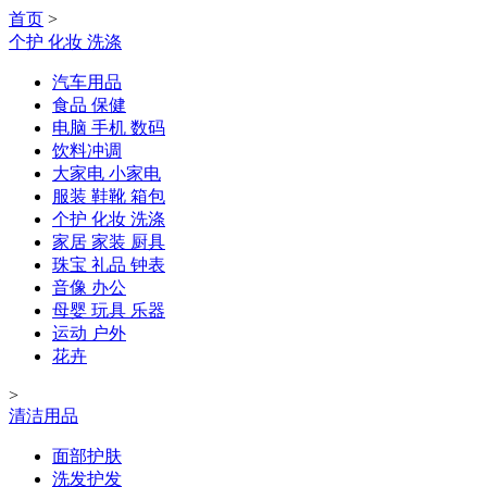
首页
>
个护 化妆 洗涤
汽车用品
食品 保健
电脑 手机 数码
饮料冲调
大家电 小家电
服装 鞋靴 箱包
个护 化妆 洗涤
家居 家装 厨具
珠宝 礼品 钟表
音像 办公
母婴 玩具 乐器
运动 户外
花卉
>
清洁用品
面部护肤
洗发护发