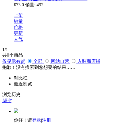
¥73.0
销量: 492
上架
销量
价格
更新
人气
1
/1
共
0
个商品
仅显示有货
全部
网站自营
入驻商店铺
抱歉！没有搜索到您想要的结果……
对比栏
最近浏览
浏览历史
清空
你好！请
登录
|
注册