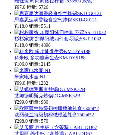
维仕蓝 时尚商旅拉杆箱 I538503 灰色
¥97.0
销量: 5726
思嘉思达满香轻食空气炸锅SKD-G0121
¥118.0
销量: 5511
杉杉家纺 加厚阳绒四件套-羽恋SS-TJ1032
¥118.0
销量: 4898
科米欧 多功能养生壶KM-DYS188
¥106.0
销量: 2145
米家电水壶 N1
¥99.0
销量: 1232
艾姆德明斯克炒锅DG-MSK32B
¥299.0
销量: 980
欧丽薇兰特级初榨橄榄油礼盒750ml*2
¥298.0
销量: 570
艾贝丽 养生杯（含茶漏）ABL-DD67