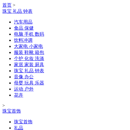
首页
>
珠宝 礼品 钟表
汽车用品
食品 保健
电脑 手机 数码
饮料冲调
大家电 小家电
服装 鞋靴 箱包
个护 化妆 洗涤
家居 家装 厨具
珠宝 礼品 钟表
音像 办公
母婴 玩具 乐器
运动 户外
花卉
>
珠宝首饰
珠宝首饰
礼品