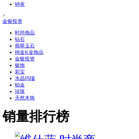
钟表
>
金银投资
时尚饰品
钻石
翡翠玉石
纯金K金饰品
金银投资
银饰
彩宝
水晶玛瑙
铂金
珍珠
天然木饰
销量排行榜