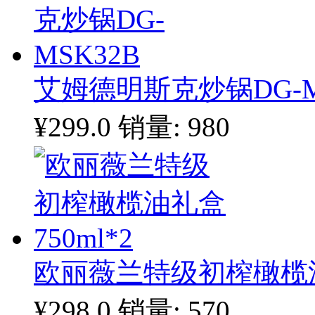
艾姆德明斯克炒锅DG-M
¥299.0
销量: 980
欧丽薇兰特级初榨橄榄油礼
¥298.0
销量: 570