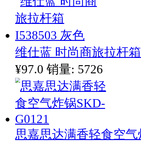
维仕蓝 时尚商旅拉杆箱 I
¥97.0
销量: 5726
思嘉思达满香轻食空气炸锅