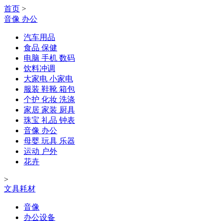
首页
>
音像 办公
汽车用品
食品 保健
电脑 手机 数码
饮料冲调
大家电 小家电
服装 鞋靴 箱包
个护 化妆 洗涤
家居 家装 厨具
珠宝 礼品 钟表
音像 办公
母婴 玩具 乐器
运动 户外
花卉
>
文具耗材
音像
办公设备