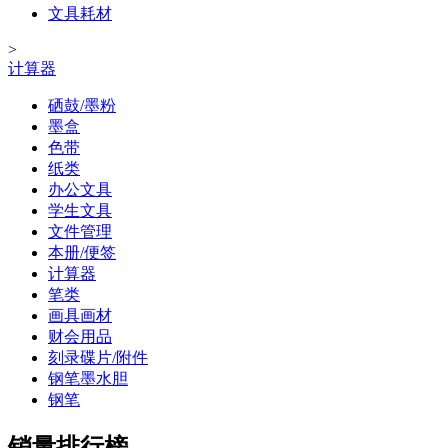
文具耗材
>
计算器
硒鼓/墨粉
墨盒
色带
纸类
办公文具
学生文具
文件管理
本册/便签
计算器
笔类
画具画材
财会用品
刻录碟片/附件
钢笔墨水胆
钢笔
销量排行榜