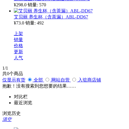
¥298.0
销量: 570
艾贝丽 养生杯（含茶漏）ABL-DD67
¥73.0
销量: 492
上架
销量
价格
更新
人气
1
/1
共
0
个商品
仅显示有货
全部
网站自营
入驻商店铺
抱歉！没有搜索到您想要的结果……
对比栏
最近浏览
浏览历史
清空