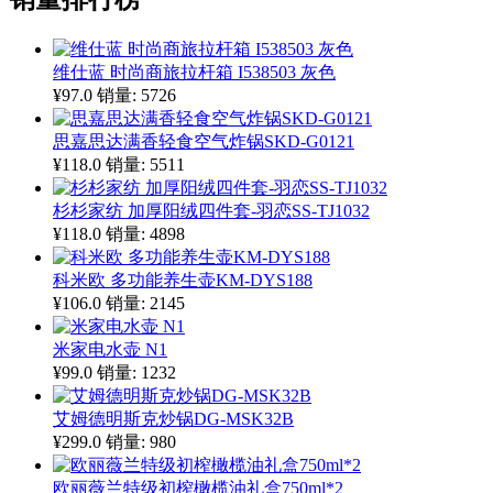
维仕蓝 时尚商旅拉杆箱 I538503 灰色
¥97.0
销量: 5726
思嘉思达满香轻食空气炸锅SKD-G0121
¥118.0
销量: 5511
杉杉家纺 加厚阳绒四件套-羽恋SS-TJ1032
¥118.0
销量: 4898
科米欧 多功能养生壶KM-DYS188
¥106.0
销量: 2145
米家电水壶 N1
¥99.0
销量: 1232
艾姆德明斯克炒锅DG-MSK32B
¥299.0
销量: 980
欧丽薇兰特级初榨橄榄油礼盒750ml*2