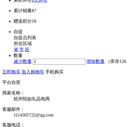
累积评价
0人评价
累计销量
87
赠送积分
18
自提
自提点列表
所在区域
省
市
区
数量
减少数量
增加数量
（库存
12
立即购买
加入购物车
手机购买
平台自营
商家名称：
杭州恒如礼品电商
客服邮件：
1114505722@qq.com
客服电话：