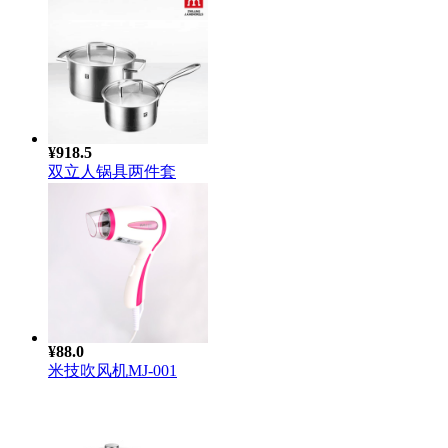
¥918.5
双立人锅具两件套
¥88.0
米技吹风机MJ-001