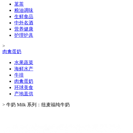
茗茶
粮油调味
生鲜食品
中外名酒
营养健康
护理护具
>
肉禽蛋奶
水果蔬菜
海鲜水产
牛排
肉禽蛋奶
环球美食
产地直供
>
牛奶 Milk 系列：纽麦福纯牛奶