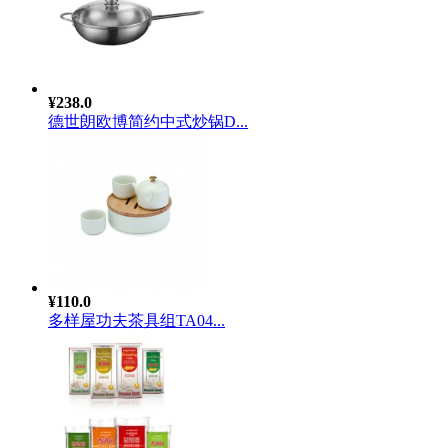
¥238.0
德世朗欧博简约中式炒锅D...
¥110.0
多样屋功夫茶具组TA04...