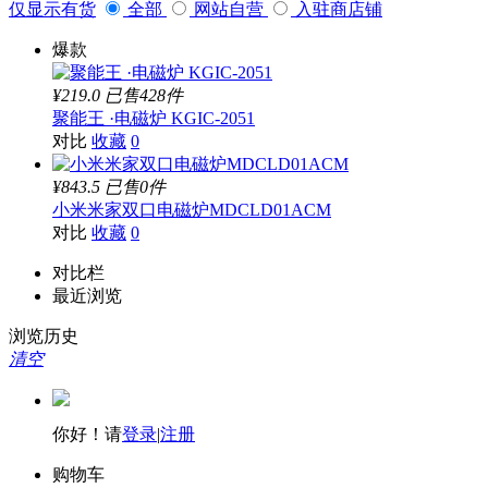
仅显示有货
全部
网站自营
入驻商店铺
爆款
¥219.0
已售428件
聚能王 ·电磁炉 KGIC-2051
对比
收藏
0
¥843.5
已售0件
小米米家双口电磁炉MDCLD01ACM
对比
收藏
0
对比栏
最近浏览
浏览历史
清空
你好！请
登录
|
注册
购物车