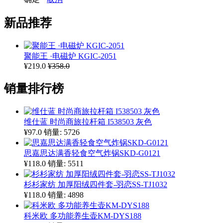
新品推荐
聚能王 ·电磁炉 KGIC-2051
¥219.0
¥358.0
销量排行榜
维仕蓝 时尚商旅拉杆箱 I538503 灰色
¥97.0
销量: 5726
思嘉思达满香轻食空气炸锅SKD-G0121
¥118.0
销量: 5511
杉杉家纺 加厚阳绒四件套-羽恋SS-TJ1032
¥118.0
销量: 4898
科米欧 多功能养生壶KM-DYS188