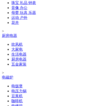
珠宝 礼品 钟表
音像 办公
母婴 玩具 乐器
运动 户外
花卉
>
厨房电器
吹风机
大家电
生活电器
厨房电器
五金家装
>
电磁炉
电饭煲
电压力锅
豆浆机
咖啡机
电烤箱