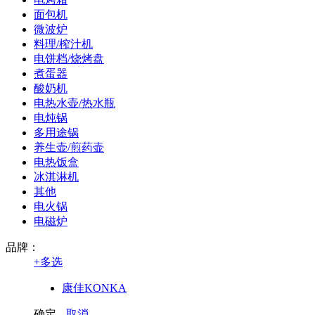
面包机
微波炉
料理/榨汁机
电饼档/烧烤盘
煮蛋器
酸奶机
电热水壶/热水瓶
电炖锅
多用途锅
养生壶/煎药壶
电热饭盒
冰淇淋机
其他
电火锅
电磁炉
品牌：
+
多选
康佳KONKA
确定
取消