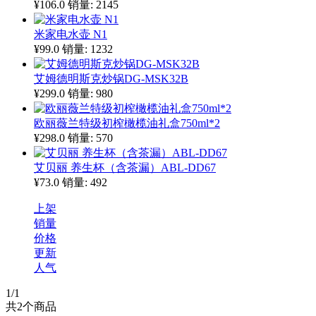
¥106.0
销量: 2145
米家电水壶 N1
¥99.0
销量: 1232
艾姆德明斯克炒锅DG-MSK32B
¥299.0
销量: 980
欧丽薇兰特级初榨橄榄油礼盒750ml*2
¥298.0
销量: 570
艾贝丽 养生杯（含茶漏）ABL-DD67
¥73.0
销量: 492
上架
销量
价格
更新
人气
1
/1
共
2
个商品