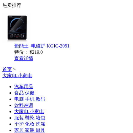
热卖推荐
聚能王 ·电磁炉 KGIC-2051
特价：
¥219.0
查看详情
首页
>
大家电 小家电
汽车用品
食品 保健
电脑 手机 数码
饮料冲调
大家电 小家电
服装 鞋靴 箱包
个护 化妆 洗涤
家居 家装 厨具