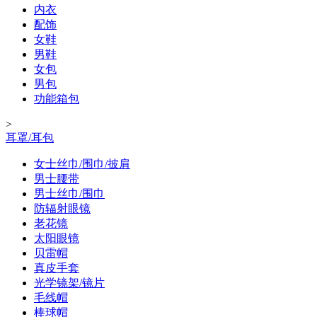
内衣
配饰
女鞋
男鞋
女包
男包
功能箱包
>
耳罩/耳包
女士丝巾/围巾/披肩
男士腰带
男士丝巾/围巾
防辐射眼镜
老花镜
太阳眼镜
贝雷帽
真皮手套
光学镜架/镜片
毛线帽
棒球帽