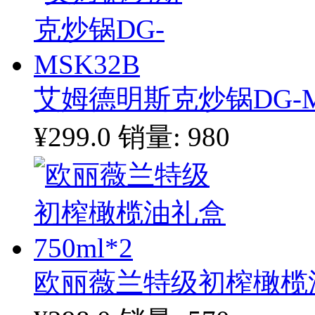
艾姆德明斯克炒锅DG-M
¥299.0
销量: 980
欧丽薇兰特级初榨橄榄油礼