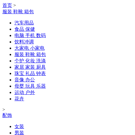
首页
>
服装 鞋靴 箱包
汽车用品
食品 保健
电脑 手机 数码
饮料冲调
大家电 小家电
服装 鞋靴 箱包
个护 化妆 洗涤
家居 家装 厨具
珠宝 礼品 钟表
音像 办公
母婴 玩具 乐器
运动 户外
花卉
>
配饰
女装
男装