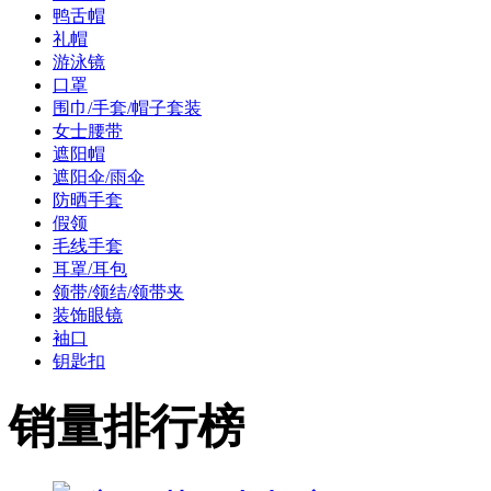
鸭舌帽
礼帽
游泳镜
口罩
围巾/手套/帽子套装
女士腰带
遮阳帽
遮阳伞/雨伞
防晒手套
假领
毛线手套
耳罩/耳包
领带/领结/领带夹
装饰眼镜
袖口
钥匙扣
销量排行榜