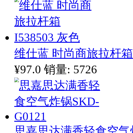
维仕蓝 时尚商旅拉杆箱 I
¥97.0
销量: 5726
思嘉思达满香轻食空气炸锅