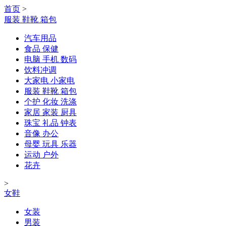
首页
>
服装 鞋靴 箱包
汽车用品
食品 保健
电脑 手机 数码
饮料冲调
大家电 小家电
服装 鞋靴 箱包
个护 化妆 洗涤
家居 家装 厨具
珠宝 礼品 钟表
音像 办公
母婴 玩具 乐器
运动 户外
花卉
>
女鞋
女装
男装