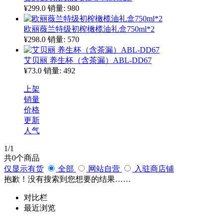
¥299.0
销量: 980
欧丽薇兰特级初榨橄榄油礼盒750ml*2
¥298.0
销量: 570
艾贝丽 养生杯（含茶漏）ABL-DD67
¥73.0
销量: 492
上架
销量
价格
更新
人气
1
/1
共
0
个商品
仅显示有货
全部
网站自营
入驻商店铺
抱歉！没有搜索到您想要的结果……
对比栏
最近浏览