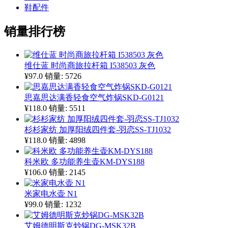
鞋配件
销量排行榜
维仕蓝 时尚商旅拉杆箱 I538503 灰色
¥97.0
销量: 5726
思嘉思达满香轻食空气炸锅SKD-G0121
¥118.0
销量: 5511
杉杉家纺 加厚阳绒四件套-羽恋SS-TJ1032
¥118.0
销量: 4898
科米欧 多功能养生壶KM-DYS188
¥106.0
销量: 2145
米家电水壶 N1
¥99.0
销量: 1232
艾姆德明斯克炒锅DG-MSK32B