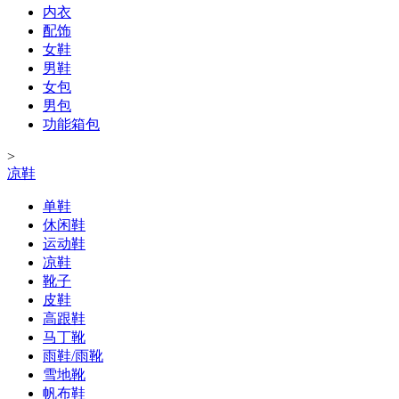
内衣
配饰
女鞋
男鞋
女包
男包
功能箱包
>
凉鞋
单鞋
休闲鞋
运动鞋
凉鞋
靴子
皮鞋
高跟鞋
马丁靴
雨鞋/雨靴
雪地靴
帆布鞋