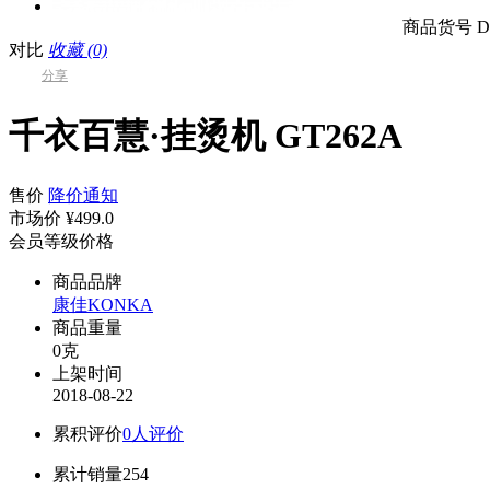
商品货号
D
对比
收藏 (0)
分享
千衣百慧·挂烫机 GT262A
售价
降价通知
市场价
¥499.0
会员等级价格
商品品牌
康佳KONKA
商品重量
0克
上架时间
2018-08-22
累积评价
0人评价
累计销量
254