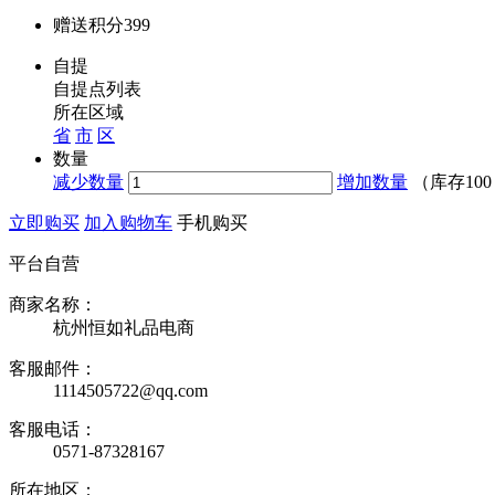
赠送积分
399
自提
自提点列表
所在区域
省
市
区
数量
减少数量
增加数量
（库存
10
立即购买
加入购物车
手机购买
平台自营
商家名称：
杭州恒如礼品电商
客服邮件：
1114505722@qq.com
客服电话：
0571-87328167
所在地区：