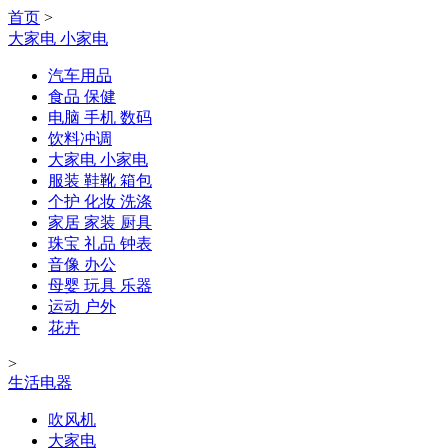
首页
>
大家电 小家电
汽车用品
食品 保健
电脑 手机 数码
饮料冲调
大家电 小家电
服装 鞋靴 箱包
个护 化妆 洗涤
家居 家装 厨具
珠宝 礼品 钟表
音像 办公
母婴 玩具 乐器
运动 户外
花卉
>
生活电器
吹风机
大家电