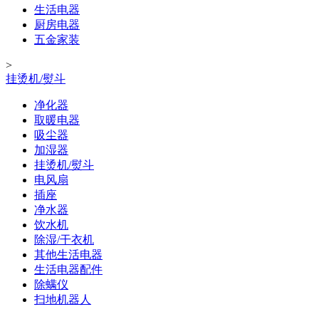
生活电器
厨房电器
五金家装
>
挂烫机/熨斗
净化器
取暖电器
吸尘器
加湿器
挂烫机/熨斗
电风扇
插座
净水器
饮水机
除湿/干衣机
其他生活电器
生活电器配件
除螨仪
扫地机器人