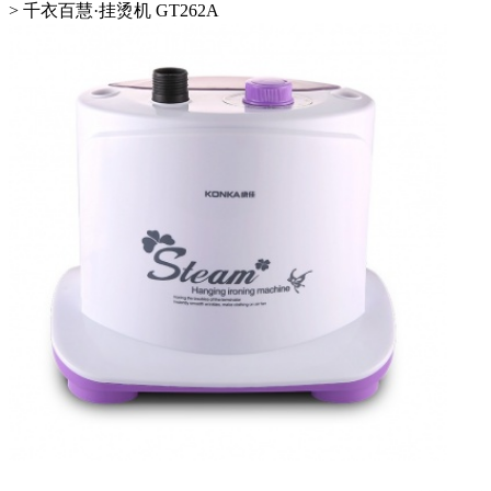
>
千衣百慧·挂烫机 GT262A