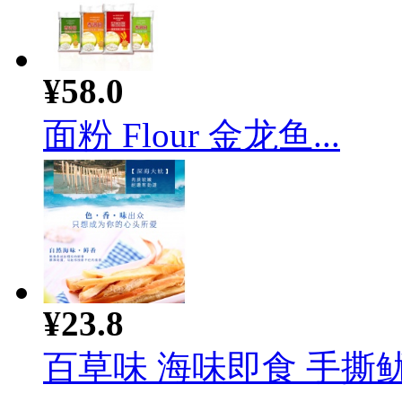
¥58.0
面粉 Flour 金龙鱼...
¥23.8
百草味 海味即食 手撕鱿.