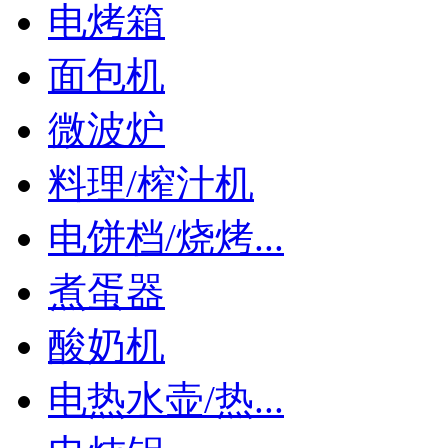
电烤箱
面包机
微波炉
料理/榨汁机
电饼档/烧烤...
煮蛋器
酸奶机
电热水壶/热...