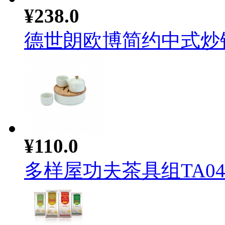
¥238.0
德世朗欧博简约中式炒锅D
¥110.0
多样屋功夫茶具组TA04.