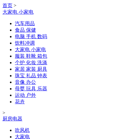
首页
>
大家电 小家电
汽车用品
食品 保健
电脑 手机 数码
饮料冲调
大家电 小家电
服装 鞋靴 箱包
个护 化妆 洗涤
家居 家装 厨具
珠宝 礼品 钟表
音像 办公
母婴 玩具 乐器
运动 户外
花卉
>
厨房电器
吹风机
大家电