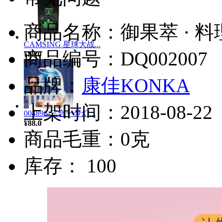
商品名称：御果萃 · 料理
CAMSING 星球大战...
商品编号：DQ002007
¥88.0
品牌：
康佳KONKA
上架时间：2018-08-22
004896-三合一梦幻...
¥88.0
商品毛重：0克
库存： 100