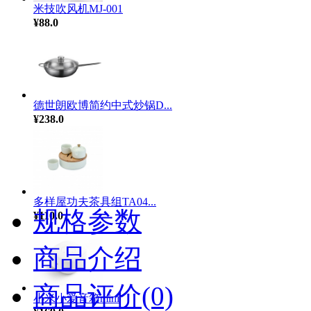
米技吹风机MJ-001
¥88.0
德世朗欧博简约中式炒锅D...
¥238.0
多样屋功夫茶具组TA04...
规格参数
¥110.0
商品介绍
商品评价(0)
小米小爱音箱mini