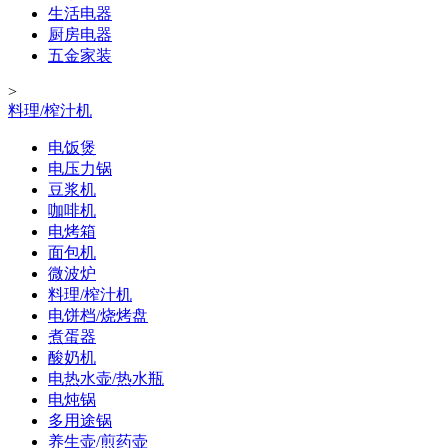
生活电器
厨房电器
五金家装
>
料理/榨汁机
电饭煲
电压力锅
豆浆机
咖啡机
电烤箱
面包机
微波炉
料理/榨汁机
电饼档/烧烤盘
煮蛋器
酸奶机
电热水壶/热水瓶
电炖锅
多用途锅
养生壶/煎药壶