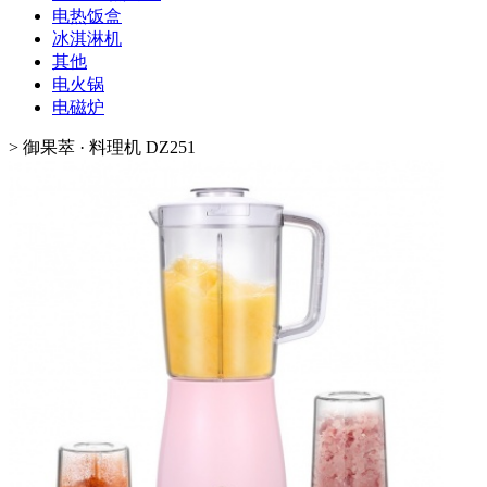
电热饭盒
冰淇淋机
其他
电火锅
电磁炉
>
御果萃 · 料理机 DZ251