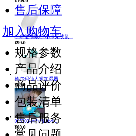
¥169.0
售后保障
加入购物车
小米便携鼠标 小米无线鼠...
¥99.0
规格参数
产品介绍
德尔玛仙人掌加湿器
商品评价
¥88.0
包装清单
售后服务
005202-音乐安抚小...
¥88.0
常见问题